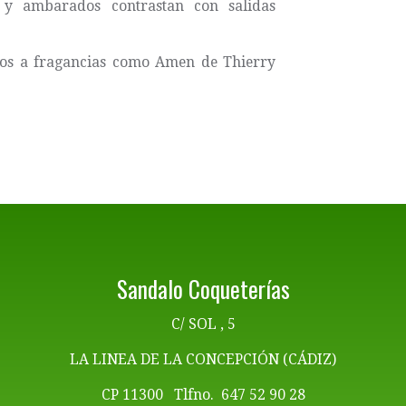
s y ambarados contrastan con salidas
os a fragancias como Amen de Thierry
Sandalo Coqueterías
C/ SOL , 5
LA LINEA DE LA CONCEPCIÓN (CÁDIZ)
CP 11300 Tlfno. 647 52 90 28