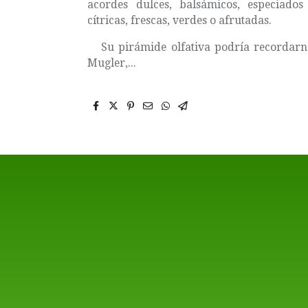
acordes dulces, balsámicos, especiado
cítricas, frescas, verdes o afrutadas.
Su pirámide olfativa podría recordarn
Mugler,...