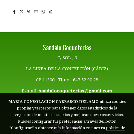
Sandalo Coqueterías
C/ SOL , 5
LA LINEA DE LA CONCEPCIÓN (CÁDIZ)
CP 11300 Tlfno. 647 52 90 28
E-mail:
sandalocoqueterias@gmail.com
Términos y Condiciones | Aviso Legal
|
Politica
MARIA CONSOLACION CARRASCO DEL AMO
utiliza cookies
de Privacidad
propias y terceros para obtener datos estadísticos de la
navegación de nuestros usuarios y mejorar nuestros servicios.
Puedes configurar tus preferencias a través del botón
“Configurar” o obtener más información en nuestra
política de