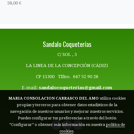
58,00 €
Sandalo Coqueterías
C/ SOL , 5
LA LINEA DE LA CONCEPCIÓN (CÁDIZ)
CP 11300 Tlfno. 647 52 90 28
E-mail:
sandalocoqueterias@gmail.com
Términos y Condiciones | Aviso Legal
|
Politica
MARIA CONSOLACION CARRASCO DEL AMO
utiliza cookies
de Privacidad
propias y terceros para obtener datos estadísticos de la
navegación de nuestros usuarios y mejorar nuestros servicios.
Puedes configurar tus preferencias a través del botón
“Configurar” o obtener más información en nuestra
política de
cookies
.