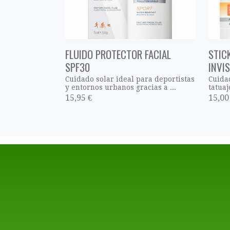
FLUIDO PROTECTOR FACIAL
STIC
SPF30
INVI
Cuidado solar ideal para deportistas
Cuida
y entornos urbanos gracias a ...
tatuaj
15,95 €
15,00