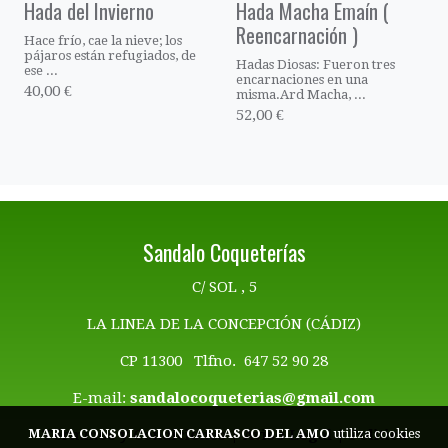
Hada del Invierno
Hada Macha Emaín (
Reencarnación )
Hace frío, cae la nieve; los
pájaros están refugiados, de
Hadas Diosas: Fueron tres
ese ...
encarnaciones en una
40,00 €
misma.Ard Macha, ...
52,00 €
Sandalo Coqueterías
C/ SOL , 5
LA LINEA DE LA CONCEPCIÓN (CÁDIZ)
CP 11300 Tlfno. 647 52 90 28
E-mail:
sandalocoqueterias@gmail.com
Términos y Condiciones | Aviso Legal
|
Politica
MARIA CONSOLACION CARRASCO DEL AMO
utiliza cookies