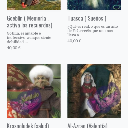
Goeblin ( Memoria ,
Huasca ( Sueños )
activa los recuerdos)
¿Qué es real, o que es un acto
de Fe?, creéis que uno nos
Göblin, es amable e
lleva a ...
inofensivo, aunque siente
40,00 €
debilidad ...
40,00 €
Krasnoludek (salud)
Al-Azraq (Valentía)