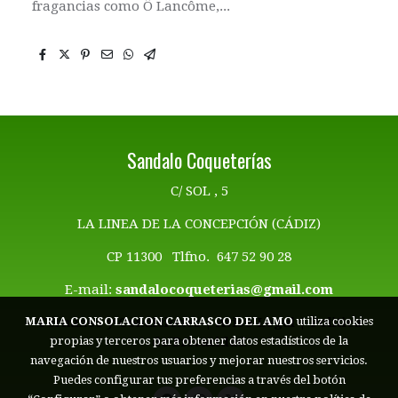
fragancias como Ô Lancôme,...
Sandalo Coqueterías
C/ SOL , 5
LA LINEA DE LA CONCEPCIÓN (CÁDIZ)
CP 11300 Tlfno. 647 52 90 28
E-mail:
sandalocoqueterias@gmail.com
Términos y Condiciones | Aviso Legal
|
Politica
MARIA CONSOLACION CARRASCO DEL AMO
utiliza cookies
de Privacidad
propias y terceros para obtener datos estadísticos de la
navegación de nuestros usuarios y mejorar nuestros servicios.
Puedes configurar tus preferencias a través del botón