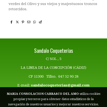
verdes del Olivo y sus viejos y majestuosos troncos
retorcidos.
Sandalo Coqueterías
C/ SOL , 5
LA LINEA DE LA CONCEPCIÓN (CÁDIZ)
CP 11300 Tlfno. 647 52 90 28
E-mail:
sandalocoqueterias@gmail.com
Términos y Condiciones | Aviso Legal
|
Politica
MARIA CONSOLACION CARRASCO DEL AMO
utiliza cookies
de Privacidad
propias y terceros para obtener datos estadísticos de la
navegación de nuestros usuarios y mejorar nuestros servicios.