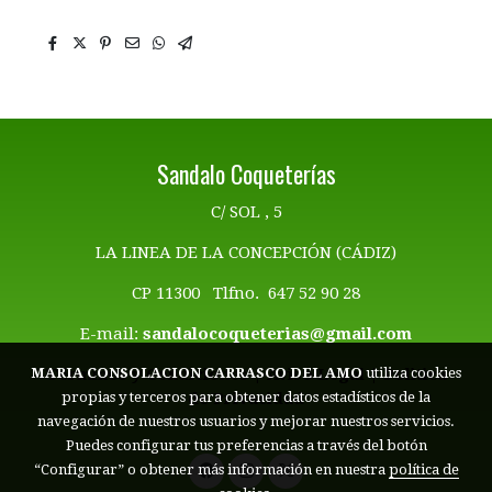
Sandalo Coqueterías
C/ SOL , 5
LA LINEA DE LA CONCEPCIÓN (CÁDIZ)
CP 11300 Tlfno. 647 52 90 28
E-mail:
sandalocoqueterias@gmail.com
Términos y Condiciones | Aviso Legal
|
Politica
MARIA CONSOLACION CARRASCO DEL AMO
utiliza cookies
de Privacidad
propias y terceros para obtener datos estadísticos de la
navegación de nuestros usuarios y mejorar nuestros servicios.
Puedes configurar tus preferencias a través del botón
“Configurar” o obtener más información en nuestra
política de