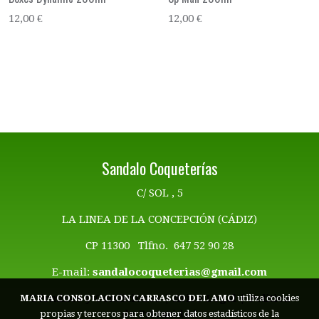
12,00 €
12,00 €
Sandalo Coqueterías
C/ SOL , 5
LA LINEA DE LA CONCEPCIÓN (CÁDIZ)
CP 11300 Tlfno. 647 52 90 28
E-mail:
sandalocoqueterias@gmail.com
Términos y Condiciones | Aviso Legal
|
Politica
MARIA CONSOLACION CARRASCO DEL AMO
utiliza cookies
de Privacidad
propias y terceros para obtener datos estadísticos de la