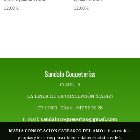
12,00 €
12,00 €
Sandalo Coqueterías
C/ SOL , 5
LA LINEA DE LA CONCEPCIÓN (CÁDIZ)
CP 11300 Tlfno. 647 52 90 28
E-mail:
sandalocoqueterias@gmail.com
Términos y Condiciones | Aviso Legal
|
Politica
MARIA CONSOLACION CARRASCO DEL AMO
utiliza cookies
de Privacidad
propias y terceros para obtener datos estadísticos de la