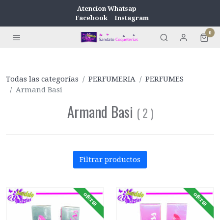
Atencion Whatsap
Facebook
Instagram
0
Todas las categorías
PERFUMERIA
PERFUMES
Armand Basi
Armand Basi
(
2
)
Filtrar productos
oferta
oferta